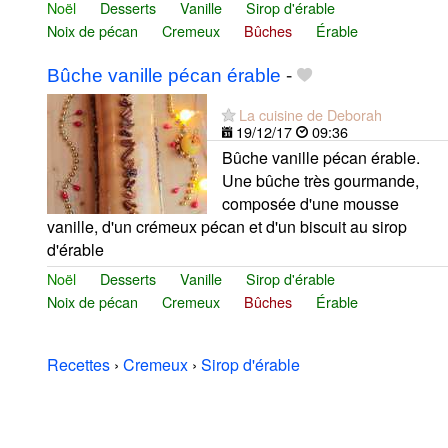
Noël
Desserts
Vanille
Sirop d'érable
Noix de pécan
Cremeux
Bûches
Érable
Bûche vanille pécan érable
-
La cuisine de Deborah
19/12/17
09:36
Bûche vanille pécan érable.
Une bûche très gourmande,
composée d'une mousse
vanille, d'un crémeux pécan et d'un biscuit au sirop
d'érable
Noël
Desserts
Vanille
Sirop d'érable
Noix de pécan
Cremeux
Bûches
Érable
Recettes
›
Cremeux
›
Sirop d'érable