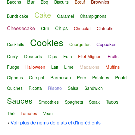
Bar
Brownies
Bacons
Bbq
Biscuits
Bœuf
Cake
Caramel
Bundt cake
Champignons
Cheesecake
Chips
Chili
Chocolat
Clafoutis
Cookies
Cupcakes
Cocktails
Courgettes
Curry
Desserts
Dips
Feta
Filet Mignon
Fruits
Macarons
Muffins
Fudge
Halloween
Lait
Lime
Parmesan
Porc
Poulet
Oignons
One pot
Potatoes
Risotto
Quiches
Ricotta
Salsa
Sandwich
Sauces
Tacos
Smoothies
Spaghetti
Steak
Thé
Tomates
Veau
→
Voir plus de noms de plats et d'ingrédients