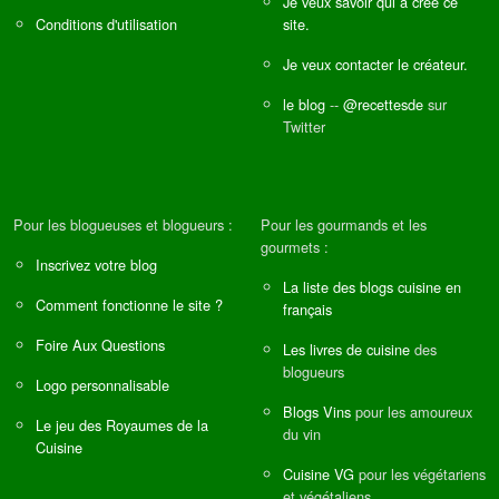
Je veux savoir qui a créé ce
Conditions d'utilisation
site.
Je veux contacter le créateur.
le blog
--
@recettesde
sur
Twitter
Pour les blogueuses et blogueurs :
Pour les gourmands et les
gourmets :
Inscrivez votre blog
La liste des blogs cuisine en
Comment fonctionne le site ?
français
Foire Aux Questions
Les livres de cuisine
des
blogueurs
Logo personnalisable
Blogs Vins
pour les amoureux
Le jeu des Royaumes de la
du vin
Cuisine
Cuisine VG
pour les végétariens
et végétaliens