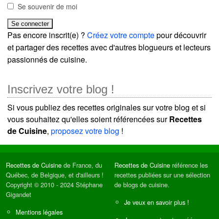
Se souvenir de moi
Pas encore inscrit(e) ?
Créez votre compte
pour découvrir
et partager des recettes avec d'autres blogueurs et lecteurs
passionnés de cuisine.
Inscrivez votre blog !
Si vous publiez des recettes originales sur votre blog et si
vous souhaitez qu'elles soient référencées sur
Recettes
de Cuisine
,
proposez votre blog
!
Recettes de Cuisine
de France, du
Recettes de Cuisine
référence les
Québec, de Belgique, et d'ailleurs !
recettes publiées sur une sélection
Copyright © 2010 - 2024 Stéphane
de blogs de cuisine.
Gigandet
Je veux en savoir plus !
Mentions légales