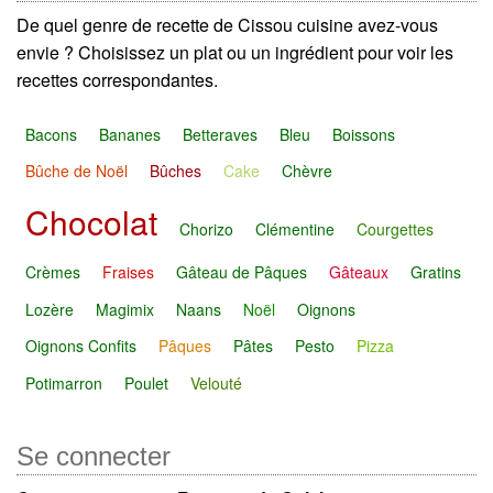
De quel genre de recette de Cissou cuisine avez-vous
envie ? Choisissez un plat ou un ingrédient pour voir les
recettes correspondantes.
Bacons
Bananes
Betteraves
Bleu
Boissons
Bûche de Noël
Bûches
Cake
Chèvre
Chocolat
Chorizo
Clémentine
Courgettes
Crèmes
Fraises
Gâteau de Pâques
Gâteaux
Gratins
Lozère
Magimix
Naans
Noël
Oignons
Oignons Confits
Pâques
Pâtes
Pesto
Pizza
Potimarron
Poulet
Velouté
Se connecter