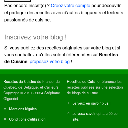
Pas encore inscrit(e) ?
Créez votre compte
pour découvrir
et partager des recettes avec d'autres blogueurs et lecteurs
passionnés de cuisine.
Inscrivez votre blog !
Si vous publiez des recettes originales sur votre blog et si
vous souhaitez qu'elles soient référencées sur
Recettes
de Cuisine
,
proposez votre blog
!
Recettes de Cuisine
de France, du
Recettes de Cuisine
référence les
Québec, de Belgique, et d'ailleurs !
recettes publiées sur une sélection
Copyright © 2010 - 2024 Stéphane
de blogs de cuisine.
Gigandet
Je veux en savoir plus !
Mentions légales
Je veux savoir qui a créé ce
Conditions d'utilisation
site.