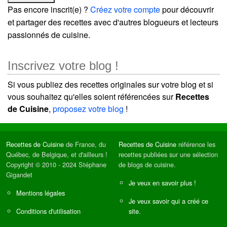
Pas encore inscrit(e) ?
Créez votre compte
pour découvrir
et partager des recettes avec d'autres blogueurs et lecteurs
passionnés de cuisine.
Inscrivez votre blog !
Si vous publiez des recettes originales sur votre blog et si
vous souhaitez qu'elles soient référencées sur
Recettes
de Cuisine
,
proposez votre blog
!
Recettes de Cuisine
de France, du
Recettes de Cuisine
référence les
Québec, de Belgique, et d'ailleurs !
recettes publiées sur une sélection
Copyright © 2010 - 2024 Stéphane
de blogs de cuisine.
Gigandet
Je veux en savoir plus !
Mentions légales
Je veux savoir qui a créé ce
Conditions d'utilisation
site.