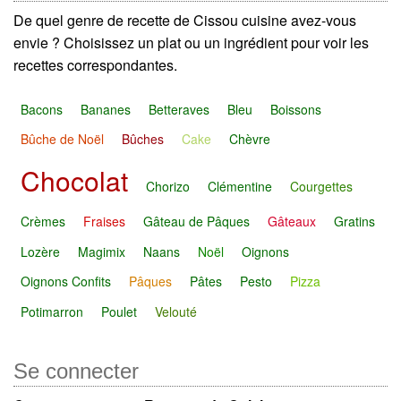
De quel genre de recette de Cissou cuisine avez-vous
envie ? Choisissez un plat ou un ingrédient pour voir les
recettes correspondantes.
Bacons
Bananes
Betteraves
Bleu
Boissons
Bûche de Noël
Bûches
Cake
Chèvre
Chocolat
Chorizo
Clémentine
Courgettes
Crèmes
Fraises
Gâteau de Pâques
Gâteaux
Gratins
Lozère
Magimix
Naans
Noël
Oignons
Oignons Confits
Pâques
Pâtes
Pesto
Pizza
Potimarron
Poulet
Velouté
Se connecter