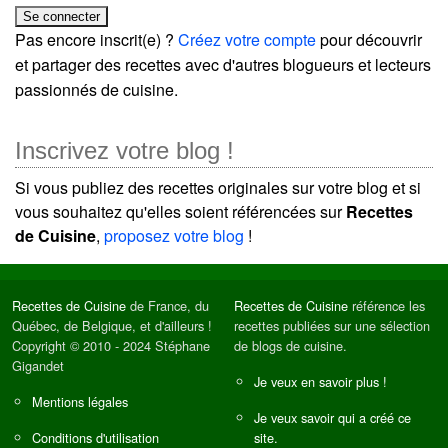
Pas encore inscrit(e) ?
Créez votre compte
pour découvrir
et partager des recettes avec d'autres blogueurs et lecteurs
passionnés de cuisine.
Inscrivez votre blog !
Si vous publiez des recettes originales sur votre blog et si
vous souhaitez qu'elles soient référencées sur
Recettes
de Cuisine
,
proposez votre blog
!
Recettes de Cuisine
de France, du
Recettes de Cuisine
référence les
Québec, de Belgique, et d'ailleurs !
recettes publiées sur une sélection
Copyright © 2010 - 2024 Stéphane
de blogs de cuisine.
Gigandet
Je veux en savoir plus !
Mentions légales
Je veux savoir qui a créé ce
Conditions d'utilisation
site.