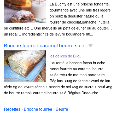
La Buchty est une brioche fondante,
gourmande avec une mie très légère
on peux la déguster nature où la
fourrer de chocolat,ganache,,nutella
où confiture etc… Une merveille au petit déjeuner où au goûter…
un régal… Ingrédients: 1cs de levure boulangère 60...
Brioche fourree caramel beurre sale
-
les délices de Bilou
J'ai tenté la brioche façon brioche
russe fourrée au caramel beurre
salée reçu de me mon partenaire
Régilais 300g de farine 125ml de lait
tiède 5g de levure sèche 1 pincée de sel 45g de sucre 1 oeuf 45g
de beurre ramolli caramel beurre salé Régilais Dissoudre...
Recettes
›
Brioche fourrée
›
Beurre