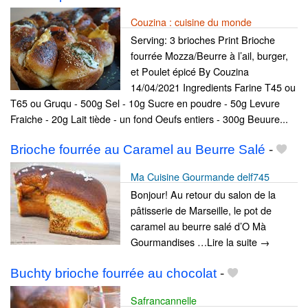
Couzina : cuisine du monde
Serving: 3 brioches Print Brioche
fourrée Mozza/Beurre à l’ail, burger,
et Poulet épicé By Couzina
14/04/2021 Ingredients Farine T45 ou
T65 ou Gruqu - 500g Sel - 10g Sucre en poudre - 50g Levure
Fraiche - 20g Lait tiède - un fond Oeufs entiers - 300g Beuure...
Brioche fourrée au Caramel au Beurre Salé
-
Ma Cuisine Gourmande delf745
Bonjour! Au retour du salon de la
pâtisserie de Marseille, le pot de
caramel au beurre salé d’O Mà
Gourmandises …Lire la suite →
Buchty brioche fourrée au chocolat
-
Safrancannelle