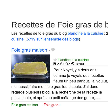
Recettes de Foie gras de b
Les recettes de foie gras du blog
blandine a la cuisine
: 
cuisine
. (
5719 sur l'ensemble des blogs
)
Foie gras maison
-
blandine a la cuisine
29/09/15
12:00
Pour Noyel, y a deux ans,
comme je voyais des recettes
fleurir un peu partout, j'ai voulut,
moi aussi, faire mon foie gras toute seule. J'ai donc
regardé plusieurs blog, à la recherche de la recette la
plus simple, et après un petit mélange des genre,......
Foie gras maison
Foie gras