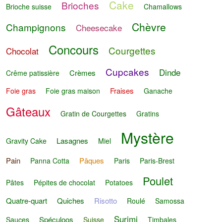
Cake
Brioches
Brioche suisse
Chamallows
Chèvre
Champignons
Cheesecake
Concours
Courgettes
Chocolat
Cupcakes
Dinde
Crèmes
Crême patissière
Fraises
Foie gras
Foie gras maison
Ganache
Gâteaux
Gratin de Courgettes
Gratins
Mystère
Lasagnes
Gravity Cake
Miel
Pain
Pâques
Panna Cotta
Paris
Paris-Brest
Poulet
Pâtes
Pépites de chocolat
Potatoes
Quatre-quart
Quiches
Risotto
Roulé
Samossa
Surimi
Spéculoos
Sauces
Suisse
Timbales