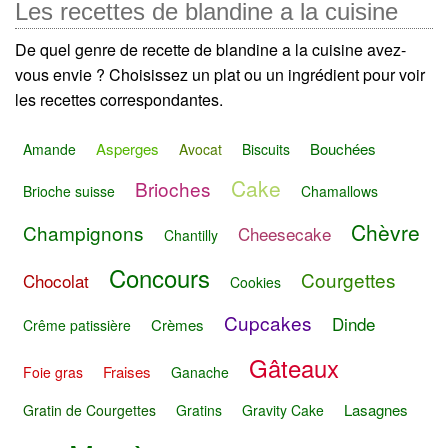
Les recettes de blandine a la cuisine
De quel genre de recette de blandine a la cuisine avez-
vous envie ? Choisissez un plat ou un ingrédient pour voir
les recettes correspondantes.
Asperges
Bouchées
Amande
Avocat
Biscuits
Cake
Brioches
Brioche suisse
Chamallows
Chèvre
Champignons
Cheesecake
Chantilly
Concours
Courgettes
Chocolat
Cookies
Cupcakes
Dinde
Crèmes
Crême patissière
Gâteaux
Fraises
Foie gras
Ganache
Lasagnes
Gratin de Courgettes
Gratins
Gravity Cake