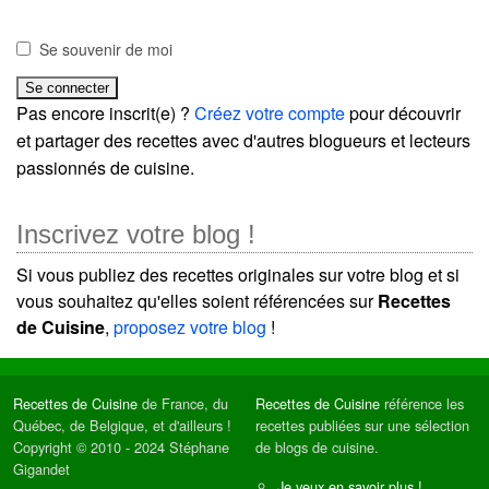
Se souvenir de moi
Pas encore inscrit(e) ?
Créez votre compte
pour découvrir
et partager des recettes avec d'autres blogueurs et lecteurs
passionnés de cuisine.
Inscrivez votre blog !
Si vous publiez des recettes originales sur votre blog et si
vous souhaitez qu'elles soient référencées sur
Recettes
de Cuisine
,
proposez votre blog
!
Recettes de Cuisine
de France, du
Recettes de Cuisine
référence les
Québec, de Belgique, et d'ailleurs !
recettes publiées sur une sélection
Copyright © 2010 - 2024 Stéphane
de blogs de cuisine.
Gigandet
Je veux en savoir plus !