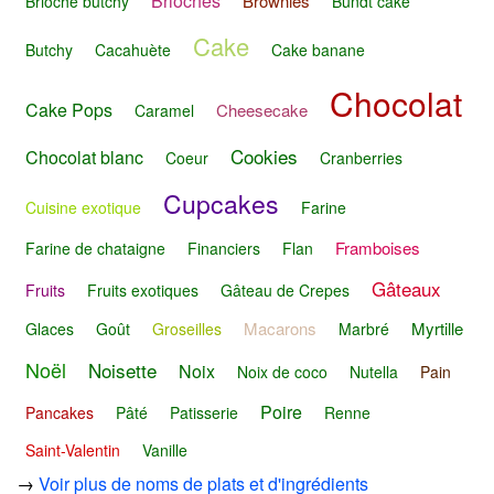
Brioches
Brownies
Brioche butchy
Bundt cake
Cake
Butchy
Cacahuète
Cake banane
Chocolat
Cake Pops
Cheesecake
Caramel
Cookies
Chocolat blanc
Coeur
Cranberries
Cupcakes
Cuisine exotique
Farine
Framboises
Farine de chataigne
Financiers
Flan
Gâteaux
Fruits
Fruits exotiques
Gâteau de Crepes
Macarons
Myrtille
Glaces
Goût
Groseilles
Marbré
Noël
Noisette
Noix
Noix de coco
Nutella
Pain
Poire
Pancakes
Pâté
Patisserie
Renne
Saint-Valentin
Vanille
→
Voir plus de noms de plats et d'ingrédients