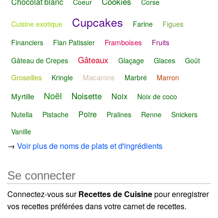
Cookies
Chocolat blanc
Coeur
Corse
Cupcakes
Cuisine exotique
Farine
Figues
Framboises
Financiers
Flan Patissier
Fruits
Gâteaux
Gâteau de Crepes
Glaçage
Glaces
Goût
Macarons
Groseilles
Kringle
Marbré
Marron
Noël
Noisette
Noix
Myrtille
Noix de coco
Poire
Nutella
Pistache
Pralines
Renne
Snickers
Vanille
→
Voir plus de noms de plats et d'ingrédients
Se connecter
Connectez-vous sur
Recettes de Cuisine
pour enregistrer
vos recettes préférées dans votre carnet de recettes.