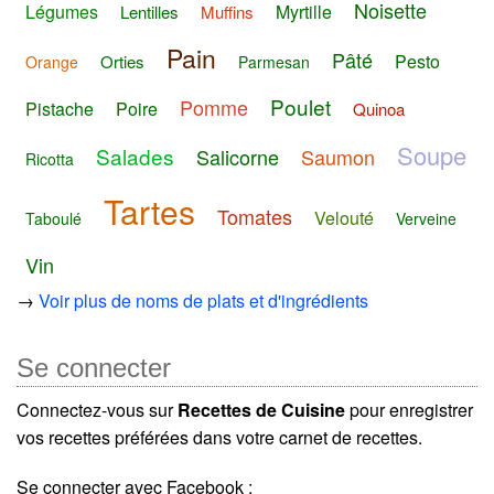
Noisette
Légumes
Myrtille
Lentilles
Muffins
Pain
Pâté
Pesto
Orties
Orange
Parmesan
Poulet
Pomme
Pistache
Poire
Quinoa
Soupe
Salades
Salicorne
Saumon
Ricotta
Tartes
Tomates
Velouté
Taboulé
Verveine
Vin
→
Voir plus de noms de plats et d'ingrédients
Se connecter
Connectez-vous sur
Recettes de Cuisine
pour enregistrer
vos recettes préférées dans votre carnet de recettes.
Se connecter avec Facebook :