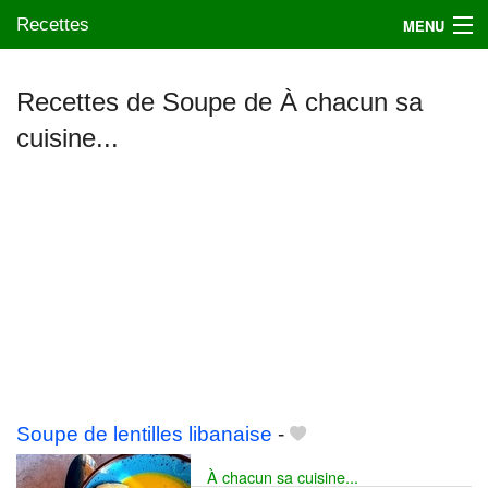
Recettes
MENU
Recettes de Soupe de À chacun sa
cuisine...
Mes blogs préférés
Soupe de lentilles libanaise
-
À chacun sa cuisine...