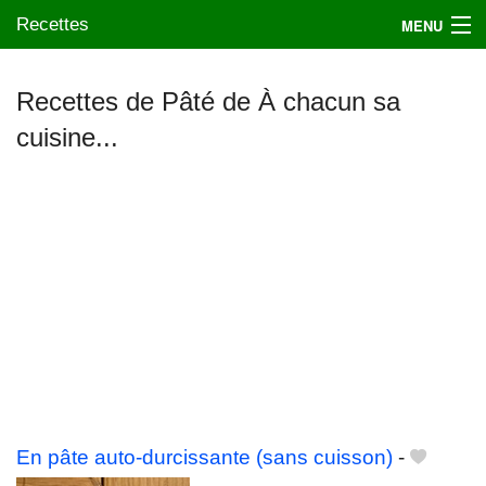
Recettes
MENU
Recettes de Pâté de À chacun sa
cuisine...
Mes blogs préférés
En pâte auto-durcissante (sans cuisson)
-