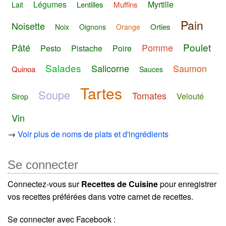
Légumes
Myrtille
Lentilles
Muffins
Lait
Pain
Noisette
Orties
Noix
Oignons
Orange
Poulet
Pâté
Pomme
Pesto
Pistache
Poire
Salades
Salicorne
Saumon
Quinoa
Sauces
Tartes
Soupe
Tomates
Velouté
Sirop
Vin
→
Voir plus de noms de plats et d'ingrédients
Se connecter
Connectez-vous sur
Recettes de Cuisine
pour enregistrer
vos recettes préférées dans votre carnet de recettes.
Se connecter avec Facebook :