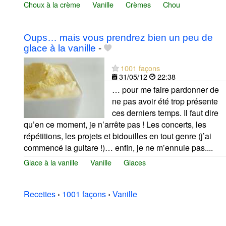
Choux à la crème
Vanille
Crèmes
Chou
Oups… mais vous prendrez bien un peu de
glace à la vanille
-
1001 façons
31/05/12
22:38
… pour me faire pardonner de
ne pas avoir été trop présente
ces derniers temps. Il faut dire
qu’en ce moment, je n’arrête pas ! Les concerts, les
répétitions, les projets et bidouilles en tout genre (j’ai
commencé la guitare !)… enfin, je ne m’ennuie pas....
Glace à la vanille
Vanille
Glaces
Recettes
›
1001 façons
›
Vanille