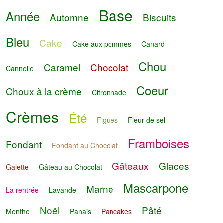
Base
Année
Automne
Biscuits
Bleu
Cake
Cake aux pommes
Canard
Chou
Caramel
Chocolat
Cannelle
Coeur
Choux à la crème
Citronnade
Crèmes
Été
Figues
Fleur de sel
Framboises
Fondant
Fondant au Chocolat
Gâteaux
Glaces
Galette
Gâteau au Chocolat
Mascarpone
Marne
La rentrée
Lavande
Noël
Pâté
Menthe
Panais
Pancakes