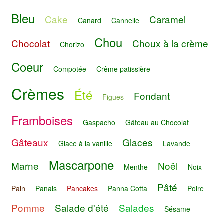
Bleu
Cake
Caramel
Canard
Cannelle
Chou
Chocolat
Choux à la crème
Chorizo
Coeur
Compotée
Crême patissière
Crèmes
Été
Fondant
Figues
Framboises
Gaspacho
Gâteau au Chocolat
Gâteaux
Glaces
Glace à la vanille
Lavande
Mascarpone
Marne
Noël
Menthe
Noix
Pâté
Pain
Panais
Pancakes
Panna Cotta
Poire
Pomme
Salade d'été
Salades
Sésame