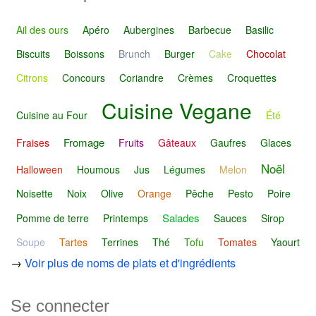
Ail des ours
Apéro
Aubergines
Barbecue
Basilic
Biscuits
Boissons
Brunch
Burger
Cake
Chocolat
Citrons
Concours
Coriandre
Crèmes
Croquettes
Cuisine Vegane
Cuisine au Four
Été
Fromage
Fraises
Fruits
Gâteaux
Gaufres
Glaces
Noël
Halloween
Houmous
Jus
Légumes
Melon
Noisette
Noix
Olive
Orange
Pêche
Pesto
Poire
Salades
Pomme de terre
Printemps
Sauces
Sirop
Soupe
Tartes
Terrines
Thé
Tofu
Tomates
Yaourt
→
Voir plus de noms de plats et d'ingrédients
Se connecter