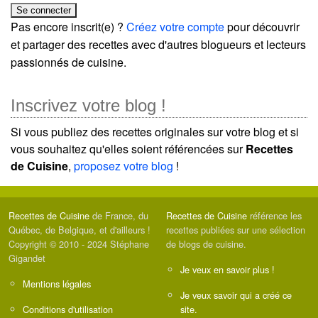
Pas encore inscrit(e) ?
Créez votre compte
pour découvrir
et partager des recettes avec d'autres blogueurs et lecteurs
passionnés de cuisine.
Inscrivez votre blog !
Si vous publiez des recettes originales sur votre blog et si
vous souhaitez qu'elles soient référencées sur
Recettes
de Cuisine
,
proposez votre blog
!
Recettes de Cuisine
de France, du
Recettes de Cuisine
référence les
Québec, de Belgique, et d'ailleurs !
recettes publiées sur une sélection
Copyright © 2010 - 2024 Stéphane
de blogs de cuisine.
Gigandet
Je veux en savoir plus !
Mentions légales
Je veux savoir qui a créé ce
Conditions d'utilisation
site.