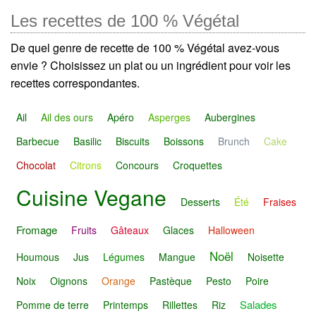
Les recettes de 100 % Végétal
De quel genre de recette de 100 % Végétal avez-vous
envie ? Choisissez un plat ou un ingrédient pour voir les
recettes correspondantes.
Ail
Ail des ours
Apéro
Asperges
Aubergines
Barbecue
Basilic
Biscuits
Boissons
Brunch
Cake
Chocolat
Citrons
Concours
Croquettes
Cuisine Vegane
Desserts
Été
Fraises
Fromage
Fruits
Gâteaux
Glaces
Halloween
Noël
Houmous
Jus
Légumes
Mangue
Noisette
Noix
Oignons
Orange
Pastèque
Pesto
Poire
Salades
Pomme de terre
Printemps
Rillettes
Riz