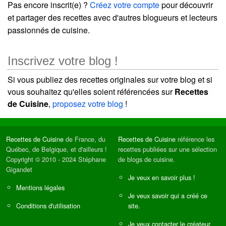
Pas encore inscrit(e) ?
Créez votre compte
pour découvrir
et partager des recettes avec d'autres blogueurs et lecteurs
passionnés de cuisine.
Inscrivez votre blog !
Si vous publiez des recettes originales sur votre blog et si
vous souhaitez qu'elles soient référencées sur
Recettes
de Cuisine
,
proposez votre blog
!
Recettes de Cuisine
de France, du
Recettes de Cuisine
référence les
Québec, de Belgique, et d'ailleurs !
recettes publiées sur une sélection
Copyright © 2010 - 2024 Stéphane
de blogs de cuisine.
Gigandet
Je veux en savoir plus !
Mentions légales
Je veux savoir qui a créé ce
Conditions d'utilisation
site.
Je veux contacter le créateur.