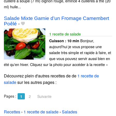
cuillère à soupe (7 ml) oignon rouge, émincé 4 cuillères à thé (20
ml) huile...
Salade Mixte Garnie d’un Fromage Camembert
Poêlé
-
1 recette de salade
Bonjour,
Cuisson :
10 min
aujourd'hui je vous propose une
salade très simple et rapide à faire, et
que vous pouvez servir aussi bien en
été qu'en hiver. Cliquez sur la photo pour accéder à la recette »
Découvrez plein d'autres recettes de
de
1 recette de
salade
sur les autres pages :
Pages :
1
2
Suivante
Recettes
›
1 recette de salade
›
Salades