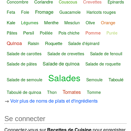
Coriandre
Crevettes
Concombre
Couscous
Épinards
Fromage
Feta
Foie
Guacamole
Haricots rouges
Kale
Menthe
Orange
Légumes
Mesclun
Olive
Persil
Pomme
Pâtes
Poêlée
Pois chiche
Purée
Quinoa
Roquette
Raisin
Salade d'épinard
Salade de carottes
Salade de crevettes
Salade de fenouil
Salade de quinoa
Salade de pâtes
Salade de roquette
Salades
Taboulé
Salade de semoule
Semoule
Tomates
Taboulé de quinoa
Thon
Tomme
→
Voir plus de noms de plats et d'ingrédients
Se connecter
Connectez-vous sur
Recettes de Cuisine
pour enregistrer