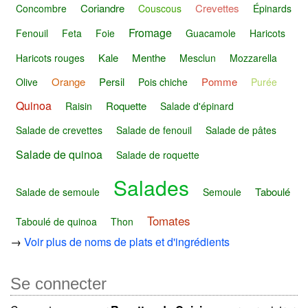
Coriandre
Crevettes
Concombre
Couscous
Épinards
Fromage
Fenouil
Feta
Foie
Guacamole
Haricots
Kale
Menthe
Haricots rouges
Mesclun
Mozzarella
Orange
Persil
Pomme
Olive
Pois chiche
Purée
Quinoa
Roquette
Raisin
Salade d'épinard
Salade de crevettes
Salade de fenouil
Salade de pâtes
Salade de quinoa
Salade de roquette
Salades
Taboulé
Salade de semoule
Semoule
Tomates
Taboulé de quinoa
Thon
→
Voir plus de noms de plats et d'ingrédients
Se connecter