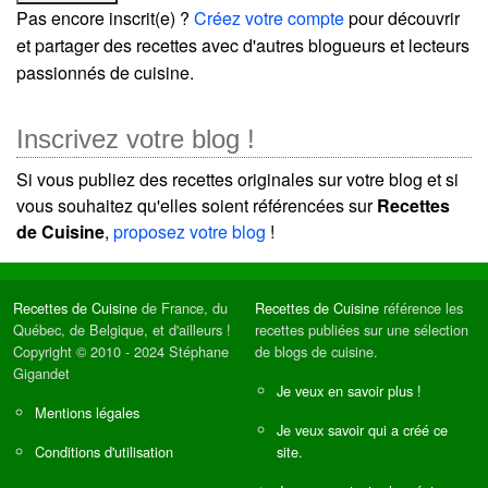
Pas encore inscrit(e) ?
Créez votre compte
pour découvrir
et partager des recettes avec d'autres blogueurs et lecteurs
passionnés de cuisine.
Inscrivez votre blog !
Si vous publiez des recettes originales sur votre blog et si
vous souhaitez qu'elles soient référencées sur
Recettes
de Cuisine
,
proposez votre blog
!
Recettes de Cuisine
de France, du
Recettes de Cuisine
référence les
Québec, de Belgique, et d'ailleurs !
recettes publiées sur une sélection
Copyright © 2010 - 2024 Stéphane
de blogs de cuisine.
Gigandet
Je veux en savoir plus !
Mentions légales
Je veux savoir qui a créé ce
Conditions d'utilisation
site.