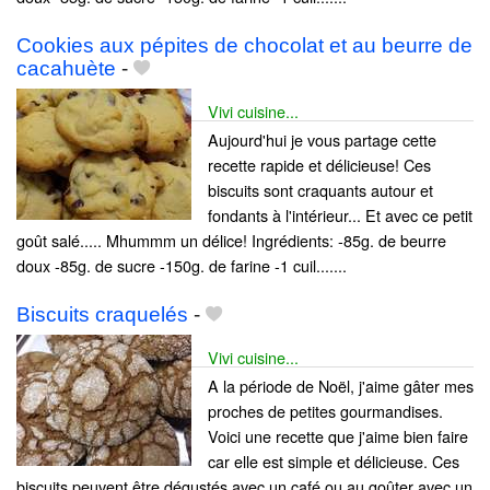
Cookies aux pépites de chocolat et au beurre de
cacahuète
-
Vivi cuisine...
Aujourd'hui je vous partage cette
recette rapide et délicieuse! Ces
biscuits sont craquants autour et
fondants à l'intérieur... Et avec ce petit
goût salé..... Mhummm un délice! Ingrédients: -85g. de beurre
doux -85g. de sucre -150g. de farine -1 cuil.......
Biscuits craquelés
-
Vivi cuisine...
A la période de Noël, j'aime gâter mes
proches de petites gourmandises.
Voici une recette que j'aime bien faire
car elle est simple et délicieuse. Ces
biscuits peuvent être dégustés avec un café ou au goûter avec un