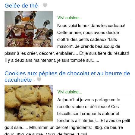
Gelée de thé
-
Vivi cuisine...
Nous voici le nez dans les cadeaux!
Cette année, nous avons décidé
d'offrir des petits cadeaux "faits-
maison". Je prends beaucoup de
plaisir à les créer, décorer, emballer…. Et je suis fière du résultat!
Il y a deux ans maintenant, je suis tombée sur......
Cookies aux pépites de chocolat et au beurre de
cacahuète
-
Vivi cuisine...
Aujourd'hui je vous partage cette
recette rapide et délicieuse! Ces
biscuits sont craquants autour et
fondants à l'intérieur... Et avec ce petit
goût salé..... Mhummm un délice! Ingrédients: -85g. de beurre
doux -85g. de sucre -150g. de farine -1 cuil.......