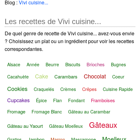
Blog :
Vivi cuisine...
Les recettes de Vivi cuisine...
De quel genre de recette de Vivi cuisine... avez-vous envie
? Choisissez un plat ou un ingrédient pour voir les recettes
correspondantes.
Brioches
Alsace
Année
Beurre
Biscuits
Bugnes
Cake
Chocolat
Carambars
Cacahuète
Coeur
Cookies
Craquelés
Crèmes
Crêpes
Cuisine Rapide
Cupcakes
Framboises
Épice
Flan
Fondant
Fromage
Fromage Blanc
Gâteau au Carambar
Gâteaux
Gâteau au Yaourt
Gâteau Moelleux
Moelleux
Jambon
Gratins
Marron
Mascarpone