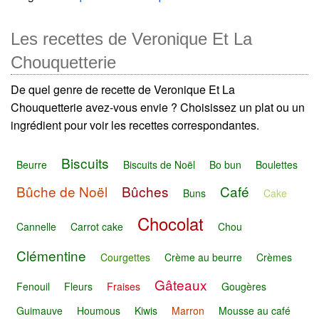
Les recettes de Veronique Et La
Chouquetterie
De quel genre de recette de Veronique Et La
Chouquetterie avez-vous envie ? Choisissez un plat ou un
ingrédient pour voir les recettes correspondantes.
Biscuits
Beurre
Biscuits de Noël
Bo bun
Boulettes
Bûche de Noël
Bûches
Café
Buns
Cake
Chocolat
Cannelle
Carrot cake
Chou
Clémentine
Courgettes
Crème au beurre
Crèmes
Gâteaux
Fenouil
Fleurs
Fraises
Gougères
Guimauve
Houmous
Kiwis
Marron
Mousse au café