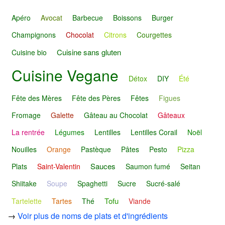
Apéro
Avocat
Barbecue
Boissons
Burger
Champignons
Chocolat
Citrons
Courgettes
Cuisine sans gluten
Cuisine bio
Cuisine Vegane
Détox
DIY
Été
Fête des Mères
Fête des Pères
Fêtes
Figues
Fromage
Galette
Gâteau au Chocolat
Gâteaux
La rentrée
Légumes
Lentilles
Lentilles Corail
Noël
Nouilles
Orange
Pastèque
Pâtes
Pesto
Pizza
Sauces
Plats
Saint-Valentin
Saumon fumé
Seitan
Shiitake
Soupe
Spaghetti
Sucre
Sucré-salé
Tofu
Tartelette
Tartes
Thé
Viande
→
Voir plus de noms de plats et d'ingrédients