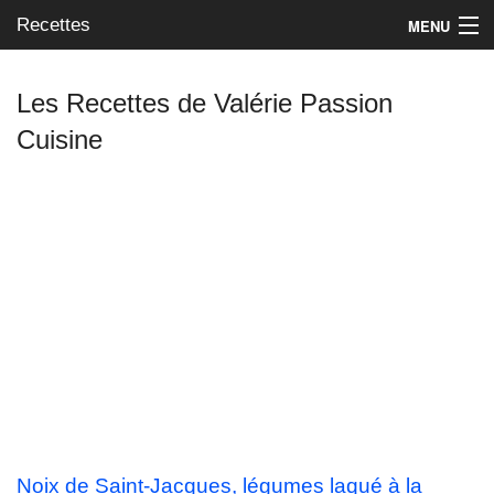
Recettes
MENU
Les Recettes de Valérie Passion
Cuisine
Mes blogs préférés
Noix de Saint-Jacques, légumes laqué à la