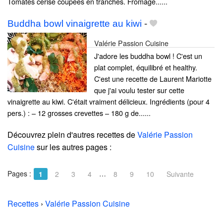
Tomates cerise coupées en tranches. Fromage......
Buddha bowl vinaigrette au kiwi
-
Valérie Passion Cuisine
J'adore les buddha bowl ! C'est un
plat complet, équilibré et healthy.
C'est une recette de Laurent Mariotte
que j'ai voulu tester sur cette
vinaigrette au kiwi. C'était vraiment délicieux. Ingrédients (pour 4
pers.) : – 12 grosses crevettes – 180 g de......
Découvrez plein d'autres recettes de
Valérie Passion
Cuisine
sur les autres pages :
Pages :
…
1
2
3
4
8
9
10
Suivante
Recettes
›
Valérie Passion Cuisine