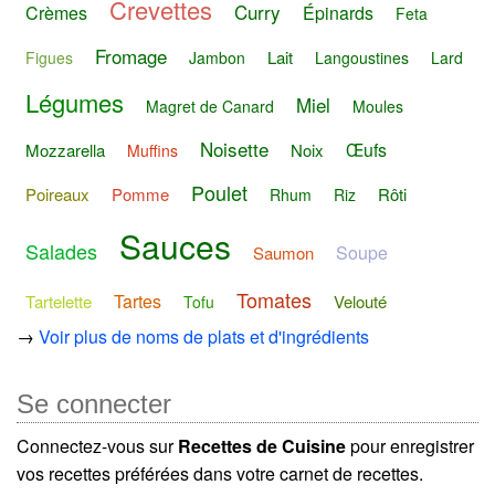
Crevettes
Curry
Crèmes
Épinards
Feta
Fromage
Lait
Figues
Jambon
Langoustines
Lard
Légumes
Miel
Magret de Canard
Moules
Noisette
Œufs
Mozzarella
Noix
Muffins
Poulet
Poireaux
Pomme
Rôti
Rhum
Riz
Sauces
Salades
Soupe
Saumon
Tomates
Tartes
Tartelette
Velouté
Tofu
→
Voir plus de noms de plats et d'ingrédients
Se connecter
Connectez-vous sur
Recettes de Cuisine
pour enregistrer
vos recettes préférées dans votre carnet de recettes.