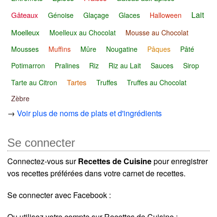
Lait
Gâteaux
Génoise
Glaçage
Glaces
Halloween
Moelleux
Moelleux au Chocolat
Mousse au Chocolat
Mousses
Muffins
Mûre
Nougatine
Pâques
Pâté
Potimarron
Pralines
Riz
Riz au Lait
Sauces
Sirop
Tartes
Tarte au Citron
Truffes
Truffes au Chocolat
Zèbre
→
Voir plus de noms de plats et d'ingrédients
Se connecter
Connectez-vous sur
Recettes de Cuisine
pour enregistrer
vos recettes préférées dans votre carnet de recettes.
Se connecter avec Facebook :
Ou utilisez votre compte sur Recettes de Cuisine :