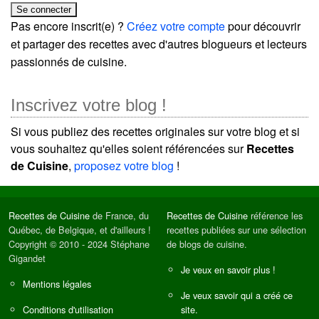
Pas encore inscrit(e) ?
Créez votre compte
pour découvrir
et partager des recettes avec d'autres blogueurs et lecteurs
passionnés de cuisine.
Inscrivez votre blog !
Si vous publiez des recettes originales sur votre blog et si
vous souhaitez qu'elles soient référencées sur
Recettes
de Cuisine
,
proposez votre blog
!
Recettes de Cuisine
de France, du
Recettes de Cuisine
référence les
Québec, de Belgique, et d'ailleurs !
recettes publiées sur une sélection
Copyright © 2010 - 2024 Stéphane
de blogs de cuisine.
Gigandet
Je veux en savoir plus !
Mentions légales
Je veux savoir qui a créé ce
Conditions d'utilisation
site.