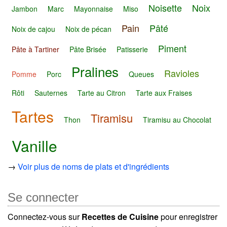
Noisette
Noix
Jambon
Marc
Mayonnaise
Miso
Pain
Pâté
Noix de cajou
Noix de pécan
Piment
Pâte à Tartiner
Pâte Brisée
Patisserie
Pralines
Ravioles
Pomme
Porc
Queues
Rôti
Sauternes
Tarte au Citron
Tarte aux Fraises
Tartes
Tiramisu
Thon
Tiramisu au Chocolat
Vanille
→
Voir plus de noms de plats et d'ingrédients
Se connecter
Connectez-vous sur
Recettes de Cuisine
pour enregistrer