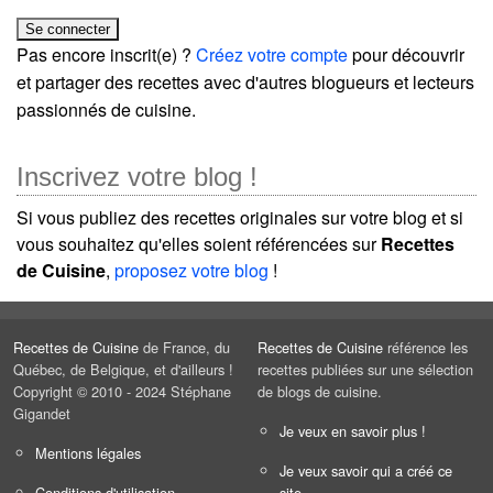
Pas encore inscrit(e) ?
Créez votre compte
pour découvrir
et partager des recettes avec d'autres blogueurs et lecteurs
passionnés de cuisine.
Inscrivez votre blog !
Si vous publiez des recettes originales sur votre blog et si
vous souhaitez qu'elles soient référencées sur
Recettes
de Cuisine
,
proposez votre blog
!
Recettes de Cuisine
de France, du
Recettes de Cuisine
référence les
Québec, de Belgique, et d'ailleurs !
recettes publiées sur une sélection
Copyright © 2010 - 2024 Stéphane
de blogs de cuisine.
Gigandet
Je veux en savoir plus !
Mentions légales
Je veux savoir qui a créé ce
Conditions d'utilisation
site.