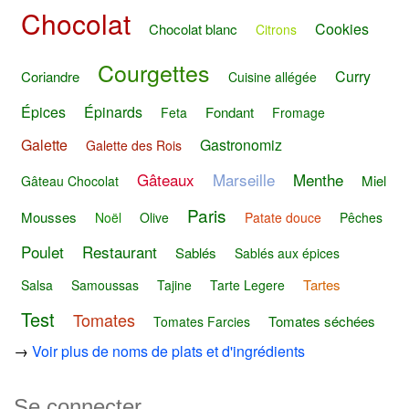
Chocolat
Cookies
Chocolat blanc
Citrons
Courgettes
Curry
Coriandre
Cuisine allégée
Épices
Épinards
Fondant
Feta
Fromage
Galette
Gastronomiz
Galette des Rois
Gâteaux
Marseille
Menthe
Miel
Gâteau Chocolat
Paris
Mousses
Noël
Olive
Patate douce
Pêches
Poulet
Restaurant
Sablés
Sablés aux épices
Tartes
Salsa
Samoussas
Tajine
Tarte Legere
Test
Tomates
Tomates séchées
Tomates Farcies
→
Voir plus de noms de plats et d'ingrédients
Se connecter