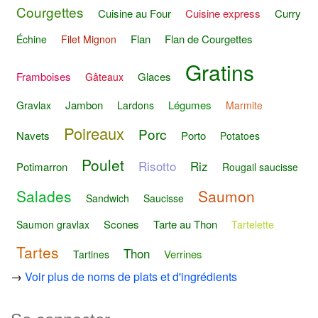
Courgettes
Cuisine au Four
Cuisine express
Curry
Flan
Flan de Courgettes
Échine
Filet Mignon
Gratins
Framboises
Glaces
Gâteaux
Jambon
Légumes
Gravlax
Lardons
Marmite
Poireaux
Porc
Navets
Porto
Potatoes
Poulet
Risotto
Riz
Potimarron
Rougail saucisse
Salades
Saumon
Sandwich
Saucisse
Scones
Tarte au Thon
Saumon gravlax
Tartelette
Tartes
Thon
Verrines
Tartines
→
Voir plus de noms de plats et d'ingrédients