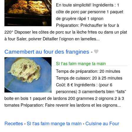
En toute simplicité! Ingrédients : 1
côte de porc par personne 1 paquet
de gruyère râpé 1 oignon
Préparation: Préchauffer le four à
220° Disposer les côtes de porc sur la lèche frites ou dans un plat
à four Saler, poivrer Détailler l’oignon en lamelles...
Camembert au four des frangines
-
Si t'as faim mange ta main
Temps de préparation: 20 minutes
Temps de cuisson: 20 à 25 minutes
Coût: 8 € Ingrédients : (pour 6
personnes) 3 camemberts bien “faits”
boite en bois 1 paquet de lardons 200 grammes 2 oignons 2 à 3
tomates Préparation: Faire revenir les lardons et les oignons...
Recettes
›
Si t'as faim mange ta main
›
Cuisine au Four