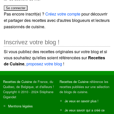
Pas encore inscrit(e) ?
Créez votre compte
pour découvrir
et partager des recettes avec d'autres blogueurs et lecteurs
passionnés de cuisine.
Inscrivez votre blog !
Si vous publiez des recettes originales sur votre blog et si
vous souhaitez qu'elles soient référencées sur
Recettes
de Cuisine
,
proposez votre blog
!
Recettes de Cuisine
de France, du
Recettes de Cuisine
référence les
Québec, de Belgique, et d'ailleurs !
recettes publiées sur une sélection
Copyright © 2010 - 2024 Stéphane
de blogs de cuisine.
Gigandet
Je veux en savoir plus !
Mentions légales
Je veux savoir qui a créé ce