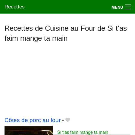
Recettes
MENU
Recettes de Cuisine au Four de Si t'as
faim mange ta main
Mes blogs préférés
Côtes de porc au four
-
Si t'as faim mange ta main