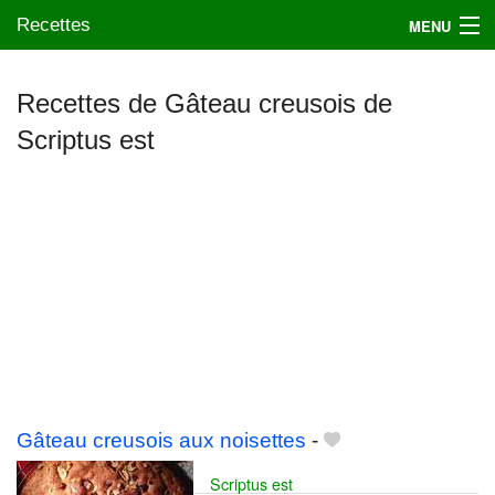
Recettes
MENU
Recettes de Gâteau creusois de
Scriptus est
Mes blogs préférés
Gâteau creusois aux noisettes
-
Scriptus est