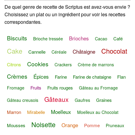
De quel genre de recette de Scriptus est avez-vous envie ?
Choisissez un plat ou un ingrédient pour voir les recettes
correspondantes.
Biscuits
Brioches
Café
Brioche tressée
Cacao
Cake
Chocolat
Châtaigne
Cannelle
Céréale
Cookies
Citrons
Crackers
Crème de marrons
Crèmes
Épices
Farine
Farine de chataigne
Flan
Fruits
Fruits rouges
Fromage
Gâteau au Fromage
Gâteaux
Graines
Gâteau creusois
Gaufres
Moelleux
Marron
Mirabelle
Moelleux au Chocolat
Noisette
Orange
Mousses
Pomme
Pruneaux