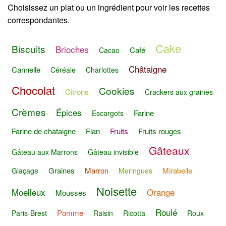
Choisissez un plat ou un ingrédient pour voir les recettes
correspondantes.
Cake
Biscuits
Brioches
Café
Cacao
Châtaigne
Cannelle
Céréale
Charlottes
Chocolat
Cookies
Citrons
Crackers aux graines
Crèmes
Épices
Farine
Escargots
Farine de chataigne
Flan
Fruits
Fruits rouges
Gâteaux
Gâteau aux Marrons
Gâteau invisible
Graines
Marron
Mirabelle
Glaçage
Meringues
Noisette
Moelleux
Orange
Mousses
Roulé
Pomme
Paris-Brest
Raisin
Ricotta
Roux