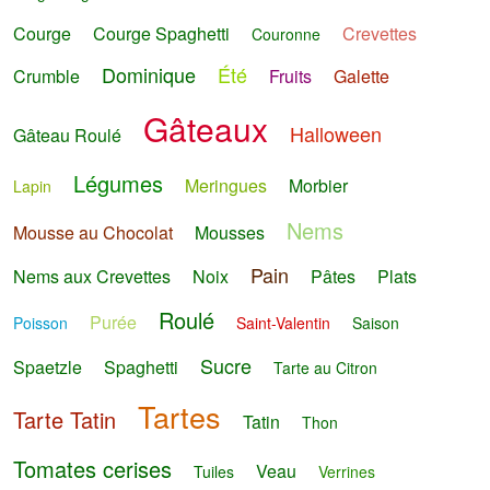
Courge
Courge Spaghetti
Crevettes
Couronne
Dominique
Été
Crumble
Fruits
Galette
Gâteaux
Halloween
Gâteau Roulé
Légumes
Meringues
Morbier
Lapin
Nems
Mousse au Chocolat
Mousses
Pain
Nems aux Crevettes
Noix
Pâtes
Plats
Roulé
Purée
Poisson
Saint-Valentin
Saison
Sucre
Spaetzle
Spaghetti
Tarte au Citron
Tartes
Tarte Tatin
Tatin
Thon
Tomates cerises
Veau
Tuiles
Verrines