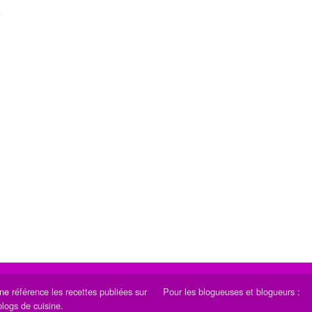
ine
référence les recettes publiées sur
Pour les blogueuses et blogueurs :
blogs de cuisine.