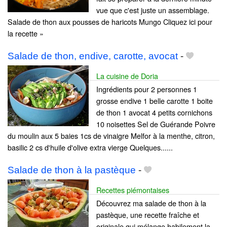
vue que c'est juste un assemblage.
Salade de thon aux pousses de haricots Mungo Cliquez ici pour
la recette »
Salade de thon, endive, carotte, avocat
-
La cuisine de Doria
Ingrédients pour 2 personnes 1
grosse endive 1 belle carotte 1 boite
de thon 1 avocat 4 petits cornichons
10 noisettes Sel de Guérande Poivre
du moulin aux 5 baies 1cs de vinaigre Melfor à la menthe, citron,
basilic 2 cs d'huile d'olive extra vierge Quelques......
Salade de thon à la pastèque
-
Recettes piémontaises
Découvrez ma salade de thon à la
pastèque, une recette fraîche et
originale qui mélange habilement la