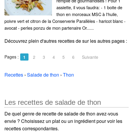
remplie de gourmandises ! Pour 1
assiette, il vous faudra: - 1 boite de
thon en morceaux MSC à l'huile,
poivre vert et citron de la Conserverie Parallèles - haricot blanc -
avocat - perles ponzu de mon partenaire Or......
Découvrez plein d'autres recettes de
sur les autres pages :
Pages :
1
2
3
4
5
6
Suivante
Recettes
›
Salade de thon
›
Thon
Les recettes de salade de thon
De quel genre de recette de salade de thon avez-vous
envie ? Choisissez un plat ou un ingrédient pour voir les
recettes correspondantes.