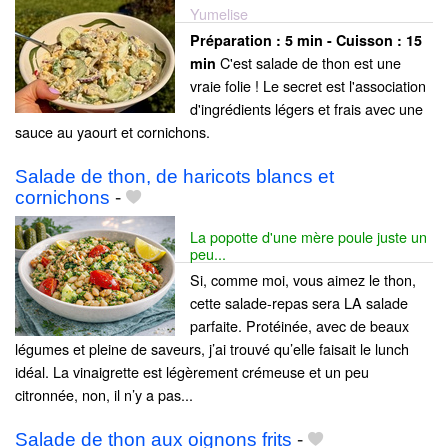
Yumelise
Préparation :
5 min - Cuisson :
15
C'est salade de thon est une
min
vraie folie ! Le secret est l'association
d'ingrédients légers et frais avec une
sauce au yaourt et cornichons.
Salade de thon, de haricots blancs et
cornichons
-
La popotte d'une mère poule juste un
peu...
Si, comme moi, vous aimez le thon,
cette salade-repas sera LA salade
parfaite. Protéinée, avec de beaux
légumes et pleine de saveurs, j’ai trouvé qu’elle faisait le lunch
idéal. La vinaigrette est légèrement crémeuse et un peu
citronnée, non, il n’y a pas...
Salade de thon aux oignons frits
-