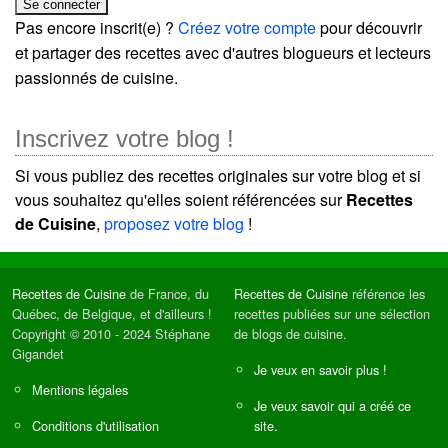
Pas encore inscrit(e) ?
Créez votre compte
pour découvrir
et partager des recettes avec d'autres blogueurs et lecteurs
passionnés de cuisine.
Inscrivez votre blog !
Si vous publiez des recettes originales sur votre blog et si
vous souhaitez qu'elles soient référencées sur
Recettes
de Cuisine
,
proposez votre blog
!
Recettes de Cuisine
de France, du
Recettes de Cuisine
référence les
Québec, de Belgique, et d'ailleurs !
recettes publiées sur une sélection
Copyright © 2010 - 2024 Stéphane
de blogs de cuisine.
Gigandet
Je veux en savoir plus !
Mentions légales
Je veux savoir qui a créé ce
Conditions d'utilisation
site.