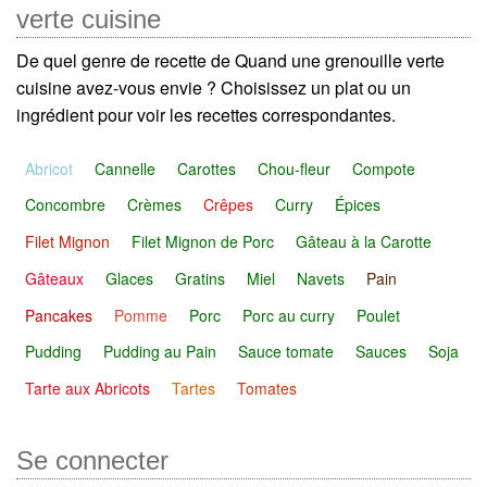
verte cuisine
De quel genre de recette de Quand une grenouille verte
cuisine avez-vous envie ? Choisissez un plat ou un
ingrédient pour voir les recettes correspondantes.
Abricot
Cannelle
Carottes
Chou-fleur
Compote
Concombre
Crèmes
Crêpes
Curry
Épices
Filet Mignon
Filet Mignon de Porc
Gâteau à la Carotte
Gâteaux
Glaces
Gratins
Miel
Navets
Pain
Pancakes
Pomme
Porc
Porc au curry
Poulet
Pudding
Pudding au Pain
Sauce tomate
Sauces
Soja
Tarte aux Abricots
Tartes
Tomates
Se connecter