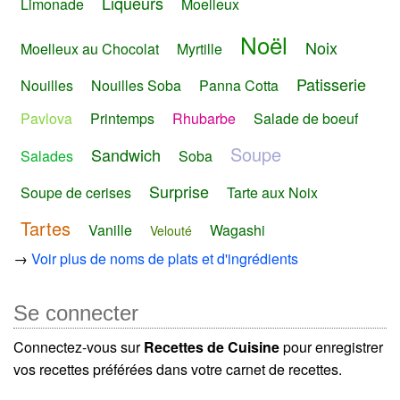
Liqueurs
Limonade
Moelleux
Noël
Noix
Moelleux au Chocolat
Myrtille
Patisserie
Nouilles
Nouilles Soba
Panna Cotta
Pavlova
Printemps
Rhubarbe
Salade de boeuf
Soupe
Sandwich
Salades
Soba
Surprise
Soupe de cerises
Tarte aux Noix
Tartes
Vanille
Wagashi
Velouté
→
Voir plus de noms de plats et d'ingrédients
Se connecter
Connectez-vous sur
Recettes de Cuisine
pour enregistrer
vos recettes préférées dans votre carnet de recettes.