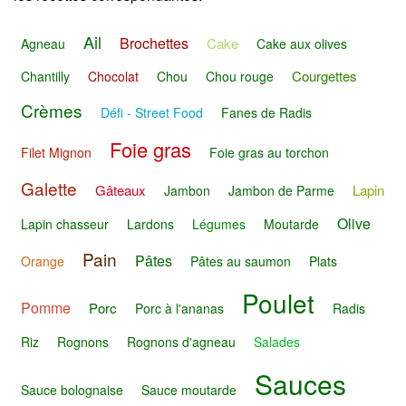
Ail
Brochettes
Cake
Agneau
Cake aux olives
Courgettes
Chantilly
Chocolat
Chou
Chou rouge
Crèmes
Défi - Street Food
Fanes de Radis
Foie gras
Filet Mignon
Foie gras au torchon
Galette
Gâteaux
Lapin
Jambon
Jambon de Parme
Olive
Lapin chasseur
Lardons
Légumes
Moutarde
Pain
Pâtes
Orange
Pâtes au saumon
Plats
Poulet
Pomme
Porc
Porc à l'ananas
Radis
Riz
Rognons
Rognons d'agneau
Salades
Sauces
Sauce bolognaise
Sauce moutarde