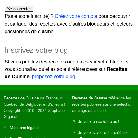
Pas encore inscrit(e) ?
Créez votre compte
pour découvrir
et partager des recettes avec d'autres blogueurs et lecteurs
passionnés de cuisine.
Inscrivez votre blog !
Si vous publiez des recettes originales sur votre blog et si
vous souhaitez qu'elles soient référencées sur
Recettes
de Cuisine
,
proposez votre blog
!
Recettes de Cuisine
de France, du
Recettes de Cuisine
référence les
Québec, de Belgique, et d'ailleurs !
recettes publiées sur une sélection
Copyright © 2010 - 2024 Stéphane
de blogs de cuisine.
Gigandet
Je veux en savoir plus !
Mentions légales
Je veux savoir qui a créé ce