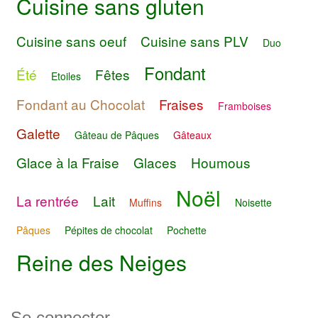
Cuisine sans gluten
Cuisine sans oeuf
Cuisine sans PLV
Duo
Fondant
Été
Fêtes
Etoiles
Fondant au Chocolat
Fraises
Framboises
Galette
Gâteau de Pâques
Gâteaux
Glace à la Fraise
Glaces
Houmous
Noël
La rentrée
Lait
Muffins
Noisette
Pâques
Pépites de chocolat
Pochette
Reine des Neiges
Se connecter