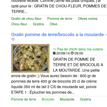
nouvelle recette. Comme j'aime les plats uniques, j'ai
opté pour le : GRATIN DE CHOU-FLEUR, POMMES DE
TERRE...
Gratin de chou-fleur
Pomme de terre
Olives noires
Chou-fleur
Gratins
Olive
Gratin pomme de terre/brocolis a la moutarde
-
Pas de chichi dans ma cuisine
20/08/14
09:00
GRATIN DE POMME DE
TERRE ET DE BROCOLIS A
LA MOUTARDE .Une petite
envie de gratin ;) Vous aurez besoin de : 600 gr de
pommes de terre 400 gr de brocolis 20 cl de crème
liquide 350 ml de lait 3 CS de moutarde sel, poivre
ETAPE 1 : Éplucher les pommes de...
Pomme de terre
Brocolis
Moutarde
Gratins