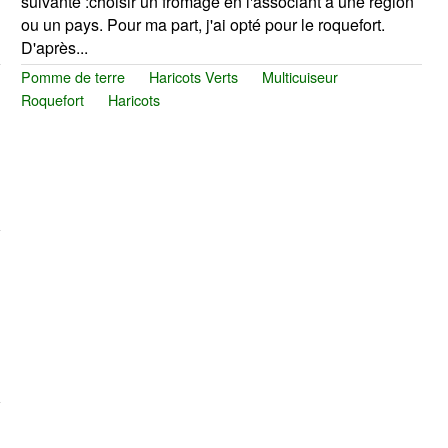
suivante :choisir un fromage en l'associant à une région
ou un pays. Pour ma part, j'ai opté pour le roquefort.
D'après...
Pomme de terre
Haricots Verts
Multicuiseur
Roquefort
Haricots