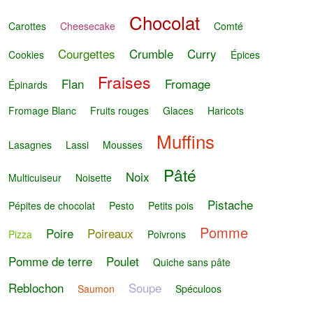
Chocolat
Carottes
Cheesecake
Comté
Courgettes
Crumble
Curry
Cookies
Épices
Fraises
Flan
Fromage
Épinards
Fromage Blanc
Fruits rouges
Glaces
Haricots
Muffins
Lasagnes
Lassi
Mousses
Pâté
Noix
Multicuiseur
Noisette
Pistache
Pépites de chocolat
Pesto
Petits pois
Pomme
Poire
Poireaux
Pizza
Poivrons
Pomme de terre
Poulet
Quiche sans pâte
Reblochon
Soupe
Saumon
Spéculoos