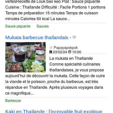
vertesRecette de Louk bao keo Plat : Sauce piquante
Cuisine : Thaïlande Difficulté : Facile Portions 1 portions
Temps de préparation 15 minutes Temps de cuisson
minutes Calories 50 kcal La sauce...
Sauce piquante
Sauces
Mukata barbecue thaïlandais
-
Papayapokpok
23/02/24
10:00
La mukata en Thaïlande
Comme spécialité culinaires
thaïlandaises, je vous propose
aujourd’hui de découvrir la mukata. Cette façon de cuire
la viande et le poisson, proche du barbecue, est très
répandue en Thaïlande. Après plusieurs voyages dans
ce magnifique...
Barbecue
Kaki en Thaïlande : l’incroyable fruit exotique