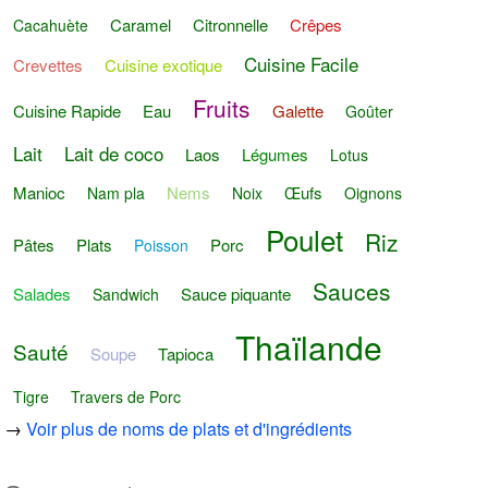
Caramel
Citronnelle
Crêpes
Cacahuète
Cuisine Facile
Crevettes
Cuisine exotique
Fruits
Cuisine Rapide
Eau
Galette
Goûter
Lait
Lait de coco
Laos
Légumes
Lotus
Manioc
Nems
Œufs
Nam pla
Noix
Oignons
Poulet
Riz
Pâtes
Plats
Porc
Poisson
Sauces
Salades
Sauce piquante
Sandwich
Thaïlande
Sauté
Soupe
Tapioca
Tigre
Travers de Porc
→
Voir plus de noms de plats et d'ingrédients