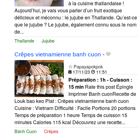
à la cuisine thaïlandaise !
Aujourd’hui, je vais vous parler d’un fruit exotique
délicieux et méconnu : le jujube en Thaïlande. Qu’est-ce
que le jujube ? Le jujube, également connu sous le nom
de...
Thaïlande
Jujube
Crêpes vietnamienne banh cuon
-
Papayapokpok
17/11/23
11:51
Préparation :
1h - Cuisson :
15 min
Rate this post Épingle
Imprimer Banh cuonRecette de
Louk bao keo Plat : Crêpes vietnamienne banh cuon
Cuisine : Vietnam Difficulté : Facile Portions 20 portions
Temps de préparation 1 heure Temps de cuisson 15
minutes Calories 115 kcal Découvrez une recette...
Bánh Cuon
Crêpes