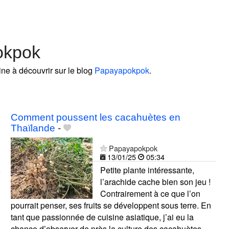
okpok
ine à découvrir sur le blog
Papayapokpok
.
Comment poussent les cacahuètes en
Thaïlande
-
Papayapokpok
13/01/25
05:34
Petite plante intéressante,
l’arachide cache bien son jeu !
Contrairement à ce que l’on
pourrait penser, ses fruits se développent sous terre. En
tant que passionnée de cuisine asiatique, j’ai eu la
chance d’observer de près la culture des cacahuètes