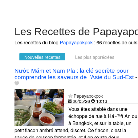
Les Recettes de Papayap
Les recettes du blog
Papayapokpok
: 66 recettes de cuis
Nouvelles recettes
Les plus appréciées
Nước Mắm et Nam Pla : la clé secrète pour
comprendre les saveurs de l’Asie du Sud-Est
-
Papayapokpok
20/05/26
10:13
Vous êtes attablé dans une
échoppe de rue à Há»™i An ou
à Bangkok, et sur la table, un
petit flacon ambré attend, discret. Ce flacon, c’est la
sauce de poisson fermentée, et il en existe deux