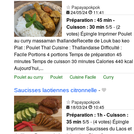
Papayapokpok
24/05/24
11:41
Préparation :
45 min -
Cuisson :
30 min
5/5 - (2
votes) Épingle Imprimer Poulet
au curry massaman thaïlandeRecette de Louk bao keo
Plat : Poulet Thaï Cuisine : Thaïlandaise Difficulté :
Facile Portions 4 portions Temps de préparation 45
minutes Temps de cuisson 30 minutes Calories 440 kcal
Aujourd’hui,...
Poulet au curry
Poulet
Cuisine Facile
Curry
Saucisses laotiennes citronnelle
-
Papayapokpok
18/03/24
10:45
Préparation :
1h - Cuisson :
35 min
5/5 - (4 votes) Épingle
Imprimer Saucisses du Laos et