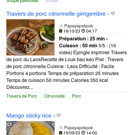
Soupe pekinoise
Soupe
Travers de porc citronnelle gimgembre
-
Papayapokpok
16/10/23
04:17
Préparation :
25 min -
Cuisson :
50 min
5/5 - (16
votes) Épingle Imprimer Travers
de porc du LaosRecette de Louk bao keo Plat : Travers
de porc citronnelle Cuisine : Laos Difficulté : Facile
Portions 4 portions Temps de préparation 25 minutes
Temps de cuisson 50 minutes Calories 350 kcal
Découvrez...
Travers de Porc
Citronnelle
Porc
Mango sticky rice
-
Papayapokpok
15/09/23
14:00