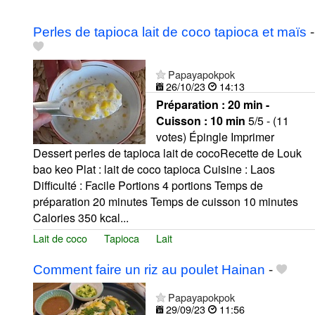
Perles de tapioca lait de coco tapioca et maïs
-
Papayapokpok
26/10/23
14:13
Préparation :
20 min -
Cuisson :
10 min
5/5 - (11
votes) Épingle Imprimer
Dessert perles de tapioca lait de cocoRecette de Louk
bao keo Plat : lait de coco tapioca Cuisine : Laos
Difficulté : Facile Portions 4 portions Temps de
préparation 20 minutes Temps de cuisson 10 minutes
Calories 350 kcal...
Lait de coco
Tapioca
Lait
Comment faire un riz au poulet Hainan
-
Papayapokpok
29/09/23
11:56