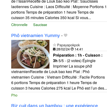
de l’IssanRecette de Louk bao keo Plat : Saucisses
laotiennes Cuisine : Laos Difficulté : Moyenne Portions 1
portions Temps de préparation 1 heure Temps de
cuisson 35 minutes Calories 350 kcal Si vous...
Citronnelle
Saucisse
Phô vietnamien Yummy
-
Papayapokpok
28/02/24
14:41
Préparation :
1h - Cuisson :
3h
5/5 - (2 votes) Épingle
Imprimer La soupe phở
vietnamienRecette de Louk bao keo Plat : Phô
vietnamien Cuisine : Vietnam Difficulté : Facile Portions
6 portions Temps de préparation 1 heure Temps de
cuisson 3 heures Calories 275 kcal Le Phô est l’un des...
Pho
Riz cuit dans un bambou : une expérience