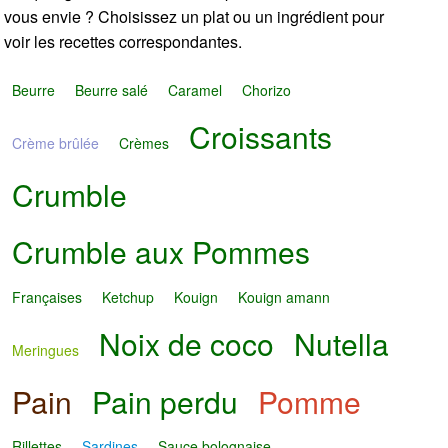
vous envie ? Choisissez un plat ou un ingrédient pour
voir les recettes correspondantes.
Beurre
Beurre salé
Caramel
Chorizo
Croissants
Crème brûlée
Crèmes
Crumble
Crumble aux Pommes
Françaises
Ketchup
Kouign
Kouign amann
Noix de coco
Nutella
Meringues
Pain
Pain perdu
Pomme
Rillettes
Sardines
Sauce bolognaise