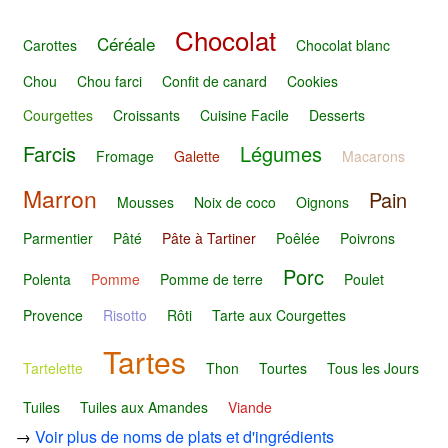
Chocolat
Céréale
Carottes
Chocolat blanc
Chou
Chou farci
Confit de canard
Cookies
Courgettes
Croissants
Cuisine Facile
Desserts
Farcis
Légumes
Fromage
Galette
Macarons
Marron
Pain
Mousses
Noix de coco
Oignons
Parmentier
Pâté
Pâte à Tartiner
Poêlée
Poivrons
Porc
Polenta
Pomme
Pomme de terre
Poulet
Provence
Risotto
Rôti
Tarte aux Courgettes
Tartes
Tartelette
Thon
Tourtes
Tous les Jours
Tuiles
Tuiles aux Amandes
Viande
→
Voir plus de noms de plats et d'ingrédients