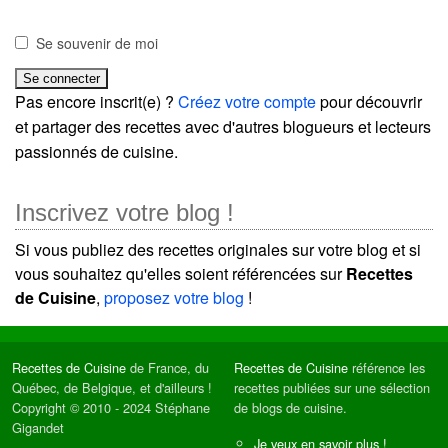
Se souvenir de moi
Pas encore inscrit(e) ?
Créez votre compte
pour découvrir
et partager des recettes avec d'autres blogueurs et lecteurs
passionnés de cuisine.
Inscrivez votre blog !
Si vous publiez des recettes originales sur votre blog et si
vous souhaitez qu'elles soient référencées sur
Recettes
de Cuisine
,
proposez votre blog
!
Recettes de Cuisine
de France, du
Recettes de Cuisine
référence les
Québec, de Belgique, et d'ailleurs !
recettes publiées sur une sélection
Copyright © 2010 - 2024 Stéphane
de blogs de cuisine.
Gigandet
Je veux en savoir plus !