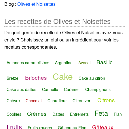
Blog :
Olives et Noisettes
Les recettes de Olives et Noisettes
De quel genre de recette de Olives et Noisettes avez-vous
envie ? Choisissez un plat ou un ingrédient pour voir les
recettes correspondantes.
Basilic
Amandes caramelisées
Argentine
Avocat
Cake
Brioches
Bretzel
Cake au citron
Cake aux dattes
Cannelle
Caramel
Champignons
Citrons
Chèvre
Chocolat
Chou-fleur
Citron vert
Feta
Crèmes
Cookies
Dattes
Entremets
Flan
Fruits
Gâteaux
Fruits rouges
Gâteau au Flan