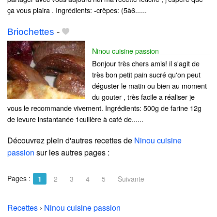
ça vous plaira . Ingrédients: -crêpes: (5à6......
Briochettes
-
Ninou cuisine passion
Bonjour très chers amis! il s'agit de
très bon petit pain sucré qu'on peut
déguster le matin ou bien au moment
du gouter , très facile a réaliser je
vous le recommande vivement. Ingrédients: 500g de farine 12g
de levure instantanée 1cuillère à café de......
Découvrez plein d'autres recettes de
Ninou cuisine
passion
sur les autres pages :
Pages :
1
2
3
4
5
Suivante
Recettes
›
Ninou cuisine passion