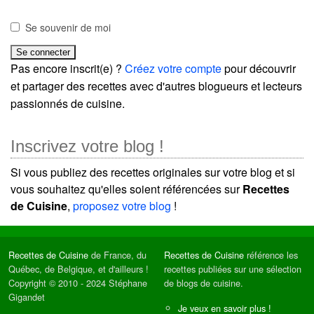
Se souvenir de moi
Pas encore inscrit(e) ?
Créez votre compte
pour découvrir
et partager des recettes avec d'autres blogueurs et lecteurs
passionnés de cuisine.
Inscrivez votre blog !
Si vous publiez des recettes originales sur votre blog et si
vous souhaitez qu'elles soient référencées sur
Recettes
de Cuisine
,
proposez votre blog
!
Recettes de Cuisine
de France, du
Recettes de Cuisine
référence les
Québec, de Belgique, et d'ailleurs !
recettes publiées sur une sélection
Copyright © 2010 - 2024 Stéphane
de blogs de cuisine.
Gigandet
Je veux en savoir plus !