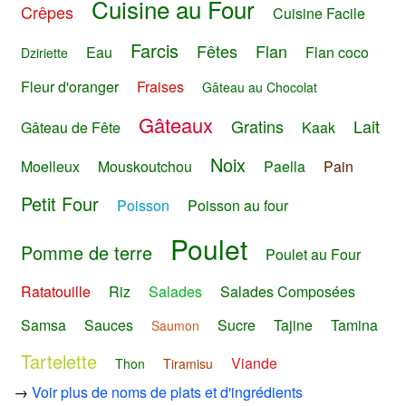
Cuisine au Four
Crêpes
Cuisine Facile
Farcis
Fêtes
Flan
Eau
Flan coco
Dziriette
Fleur d'oranger
Fraises
Gâteau au Chocolat
Gâteaux
Gratins
Lait
Gâteau de Fête
Kaak
Noix
Moelleux
Mouskoutchou
Paella
Pain
Petit Four
Poisson
Poisson au four
Poulet
Pomme de terre
Poulet au Four
Ratatouille
Riz
Salades
Salades Composées
Samsa
Sauces
Sucre
Tajine
Tamina
Saumon
Tartelette
Viande
Thon
Tiramisu
→
Voir plus de noms de plats et d'ingrédients