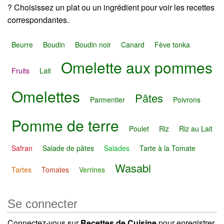
? Choisissez un plat ou un ingrédient pour voir les recettes
correspondantes.
Beurre
Boudin
Boudin noir
Canard
Fève tonka
Omelette aux pommes
Fruits
Lait
Omelettes
Pâtes
Parmentier
Poivrons
Pomme de terre
Poulet
Riz
Riz au Lait
Safran
Salade de pâtes
Salades
Tarte à la Tomate
Wasabi
Tartes
Tomates
Verrines
Se connecter
Connectez-vous sur
Recettes de Cuisine
pour enregistrer