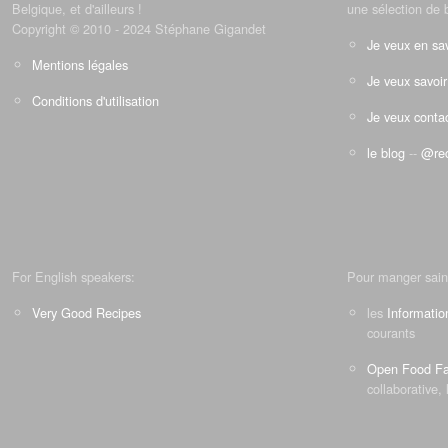
Belgique, et d'ailleurs !
une sélection de 
Copyright © 2010 - 2024 Stéphane Gigandet
Je veux en sav
Mentions légales
Je veux savoir
Conditions d'utilisation
Je veux contac
le blog
--
@rec
For English speakers:
Pour manger sain
Very Good Recipes
les
Informatio
courants
Open Food Fa
collaborative, 