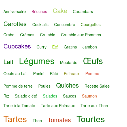
Cake
Anniversaire
Brioches
Carambars
Carottes
Cocktails
Concombre
Courgettes
Crabe
Crèmes
Crumble
Crumble aux Pommes
Cupcakes
Curry
Été
Gratins
Jambon
Légumes
Œufs
Lait
Moutarde
Oeufs au Lait
Panini
Pâté
Poireaux
Pomme
Quiches
Pomme de terre
Poules
Recette Salee
Riz
Salade d'été
Salades
Sauces
Saumon
Tarte à la Tomate
Tarte aux Poireaux
Tarte aux Thon
Tartes
Tourtes
Tomates
Thon