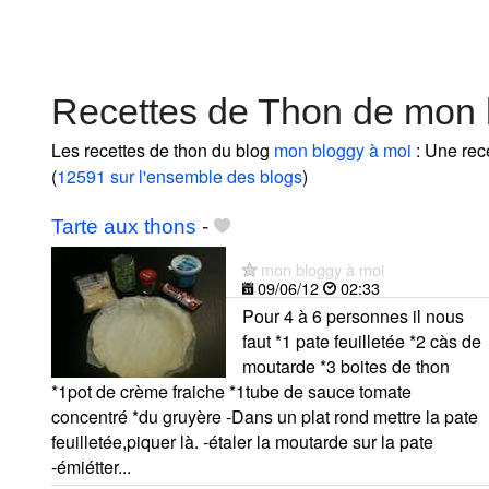
Recettes de Thon de mon 
Les recettes de thon du blog
mon bloggy à moi
: Une rece
(
12591 sur l'ensemble des blogs
)
Tarte aux thons
-
mon bloggy à moi
09/06/12
02:33
Pour 4 à 6 personnes il nous
faut *1 pate feuilletée *2 càs de
moutarde *3 boites de thon
*1pot de crème fraiche *1tube de sauce tomate
concentré *du gruyère -Dans un plat rond mettre la pate
feuilletée,piquer là. -étaler la moutarde sur la pate
-émiétter...