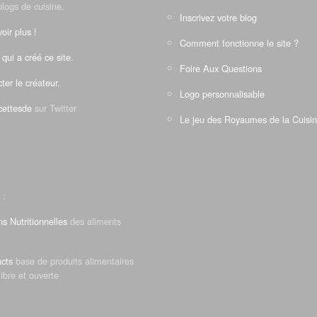
blogs de cuisine.
Inscrivez votre blog
oir plus !
Comment fonctionne le site ?
 qui a créé ce site.
Foire Aux Questions
ter le créateur.
Logo personnalisable
ettesde
sur Twitter
Le jeu des Royaumes de la Cuisi
 :
ns Nutritionnelles
des aliments
cts
base de produits alimentaires
libre et ouverte