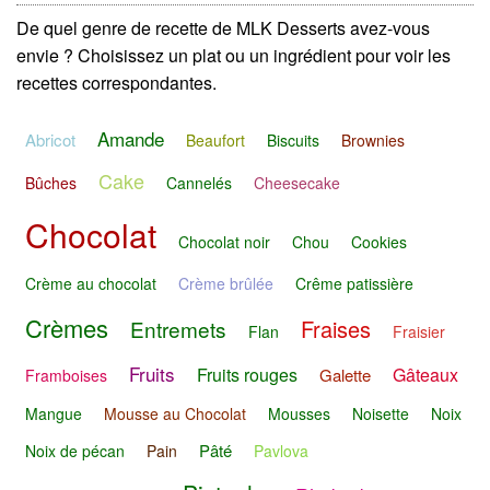
De quel genre de recette de MLK Desserts avez-vous
envie ? Choisissez un plat ou un ingrédient pour voir les
recettes correspondantes.
Amande
Abricot
Beaufort
Biscuits
Brownies
Cake
Bûches
Cannelés
Cheesecake
Chocolat
Chocolat noir
Chou
Cookies
Crème au chocolat
Crème brûlée
Crême patissière
Crèmes
Fraises
Entremets
Flan
Fraisier
Fruits
Fruits rouges
Gâteaux
Galette
Framboises
Mangue
Mousse au Chocolat
Mousses
Noisette
Noix
Pâté
Noix de pécan
Pain
Pavlova