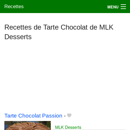
Recettes
MENU
Recettes de Tarte Chocolat de MLK
Desserts
Mes blogs préférés
Tarte Chocolat Passion
-
MLK Desserts