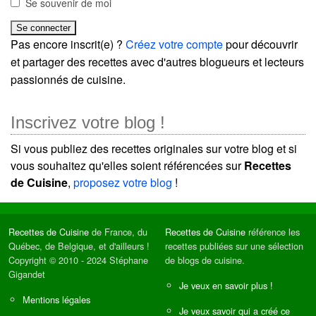
Se souvenir de moi
Pas encore inscrit(e) ?
Créez votre compte
pour découvrir
et partager des recettes avec d'autres blogueurs et lecteurs
passionnés de cuisine.
Inscrivez votre blog !
Si vous publiez des recettes originales sur votre blog et si
vous souhaitez qu'elles soient référencées sur
Recettes
de Cuisine
,
proposez votre blog
!
Recettes de Cuisine
de France, du
Recettes de Cuisine
référence les
Québec, de Belgique, et d'ailleurs !
recettes publiées sur une sélection
Copyright © 2010 - 2024 Stéphane
de blogs de cuisine.
Gigandet
Je veux en savoir plus !
Mentions légales
Je veux savoir qui a créé ce