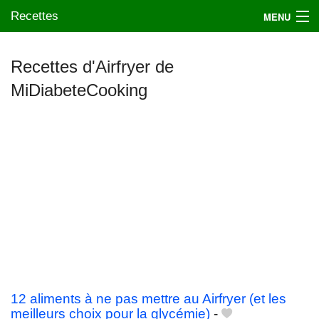
Recettes
MENU
Recettes d'Airfryer de
MiDiabeteCooking
Mes blogs préférés
12 aliments à ne pas mettre au Airfryer (et les
meilleurs choix pour la glycémie)
-