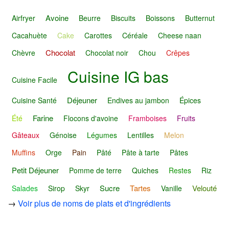
Avoine
Airfryer
Beurre
Biscuits
Boissons
Butternut
Cacahuète
Cake
Carottes
Céréale
Cheese naan
Chocolat
Chèvre
Chocolat noir
Chou
Crêpes
Cuisine IG bas
Cuisine Facile
Déjeuner
Cuisine Santé
Endives au jambon
Épices
Farine
Été
Flocons d'avoine
Framboises
Fruits
Gâteaux
Génoise
Légumes
Lentilles
Melon
Muffins
Orge
Pain
Pâté
Pâte à tarte
Pâtes
Petit Déjeuner
Pomme de terre
Quiches
Restes
Riz
Sucre
Tartes
Velouté
Salades
Sirop
Skyr
Vanille
→
Voir plus de noms de plats et d'ingrédients