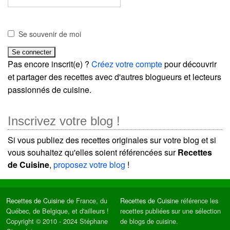
Se souvenir de moi
Pas encore inscrit(e) ?
Créez votre compte
pour découvrir
et partager des recettes avec d'autres blogueurs et lecteurs
passionnés de cuisine.
Inscrivez votre blog !
Si vous publiez des recettes originales sur votre blog et si
vous souhaitez qu'elles soient référencées sur
Recettes
de Cuisine
,
proposez votre blog
!
Recettes de Cuisine
de France, du
Recettes de Cuisine
référence les
Québec, de Belgique, et d'ailleurs !
recettes publiées sur une sélection
Copyright © 2010 - 2024 Stéphane
de blogs de cuisine.