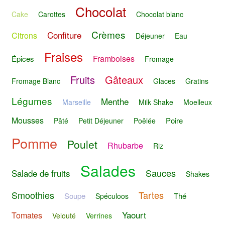
Chocolat
Cake
Carottes
Chocolat blanc
Crèmes
Confiture
Citrons
Déjeuner
Eau
Fraises
Framboises
Épices
Fromage
Fruits
Gâteaux
Fromage Blanc
Glaces
Gratins
Légumes
Menthe
Marseille
Milk Shake
Moelleux
Mousses
Poire
Pâté
Petit Déjeuner
Poêlée
Pomme
Poulet
Rhubarbe
Riz
Salades
Sauces
Salade de fruits
Shakes
Smoothies
Tartes
Soupe
Thé
Spéculoos
Yaourt
Tomates
Velouté
Verrines