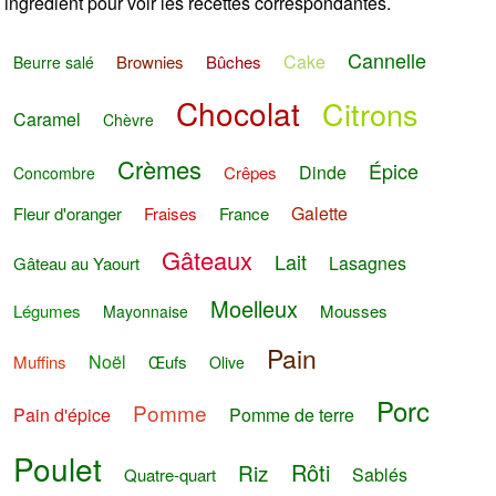
ingrédient pour voir les recettes correspondantes.
Cannelle
Cake
Brownies
Bûches
Beurre salé
Chocolat
Citrons
Caramel
Chèvre
Crèmes
Épice
Dinde
Crêpes
Concombre
Galette
Fleur d'oranger
Fraises
France
Gâteaux
Lait
Lasagnes
Gâteau au Yaourt
Moelleux
Légumes
Mousses
Mayonnaise
Pain
Noël
Muffins
Œufs
Olive
Porc
Pomme
Pain d'épice
Pomme de terre
Poulet
Rôti
Riz
Sablés
Quatre-quart