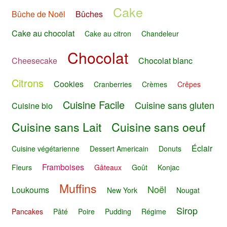
Cake
Bûche de Noël
Bûches
Cake au chocolat
Cake au citron
Chandeleur
Chocolat
Cheesecake
Chocolat blanc
Citrons
Cookies
Cranberries
Crèmes
Crêpes
Cuisine Facile
Cuisine sans gluten
Cuisine bio
Cuisine sans Lait
Cuisine sans oeuf
Éclair
Cuisine végétarienne
Dessert Americain
Donuts
Framboises
Fleurs
Gâteaux
Goût
Konjac
Muffins
Noël
Loukoums
New York
Nougat
Sirop
Pancakes
Pâté
Poire
Pudding
Régime