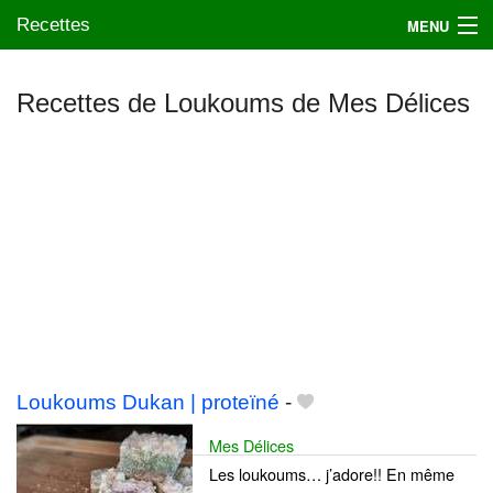
Recettes
MENU
Recettes de Loukoums de Mes Délices
Mes blogs préférés
Loukoums Dukan | proteïné
-
Mes Délices
Les loukoums… j’adore!! En même