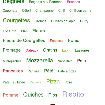
Beignets
Beignets aux Pommes
Brioches
Caponata
Céleri
Champagne
Chili
Chili con carne
Courgettes
Crèmes
Cuisses de lapin
Curry
Fleurs
Épeautre
Flan
Fleurs de Courgettes
Fonio
Focaccia
Fromage
Gratins
Gâteaux
Lapin
Lasagnes
Mozzarella
Pain
Mini-quiches
Napolitain
Pancakes
Pâté
Panisse
Pâte à pizza
Pizza
Pâte Feuilletée
Pavlova
Poire
Risotto
Quiches
Pomme
Ribs