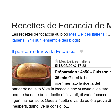
Recettes de Focaccia de M
Les recettes de focaccia du blog
Mes Délices Italiens
: U
Italiens
. (
914 sur l'ensemble des blogs
)
Il pancarrè di Viva la Focaccia
-
Mes Délices Italiens
13/05/20
17:28
Préparation :
4h50 - Cuisson :
35 min
Giorni fa ho
sperimentato la ricetta del
pancarrè del sito Viva la focaccia che vi invito a visitare
perché ha delle belle ricette di lievitati, di varie focacce
liguri ma non solo. Questa ricetta è valida ed è a prova di
inesperti, quindi ve la consiglio...