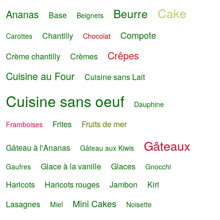
Cake
Beurre
Ananas
Base
Beignets
Compote
Chantilly
Carottes
Chocolat
Crêpes
Crème chantilly
Crèmes
Cuisine au Four
Cuisine sans Lait
Cuisine sans oeuf
Dauphine
Frites
Fruits de mer
Framboises
Gâteaux
Gâteau à l'Ananas
Gâteau aux Kiwis
Glace à la vanille
Glaces
Gaufres
Gnocchi
Haricots
Haricots rouges
Jambon
Kiri
Mini Cakes
Lasagnes
Miel
Noisette